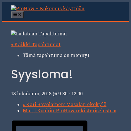
Siirry
sisältöön
Valikko
« Kaikki Tapahtumat
Tämä tapahtuma on mennyt.
Syysloma!
18 lokakuun, 2018 @ 9.30
-
12.00
«
Kari Savolainen: Masalan ekokylä
Matti Kouhio: ProHow rekisteriseloste
»