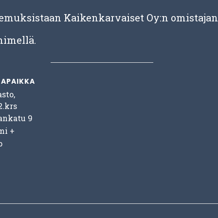
kemuksistaan Kaikenkarvaiset Oy:n omistaja
nimellä.
APAIKKA
asto,
2.krs
ankatu 9
mi
+
p