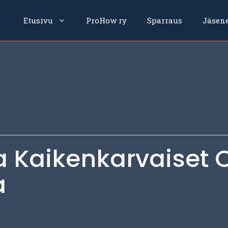
Etusivu
ProHow ry
Sparraus
Jäsen
 Kaikenkarvaiset 
a