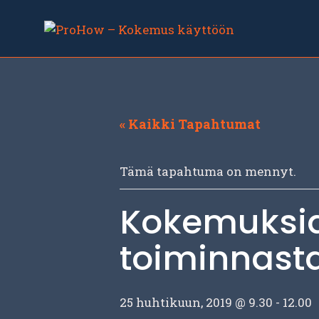
Siirry
sisältöön
« Kaikki Tapahtumat
Tämä tapahtuma on mennyt.
Kokemuksia
toiminnast
25 huhtikuun, 2019 @ 9.30
-
12.00