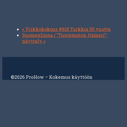
«
Viikkokokous #618 Turkkia 50 vuotta
Suomenlinna / ”Tuntematon Itämeri”-
näyttely
»
©2026 ProHow – Kokemus käyttöön