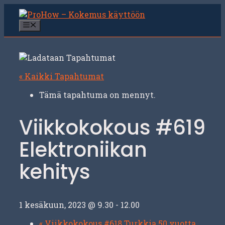
Siirry
sisältöön
Valikko
« Kaikki Tapahtumat
Tämä tapahtuma on mennyt.
Viikkokokous #619
Elektroniikan
kehitys
1 kesäkuun, 2023 @ 9.30
-
12.00
«
Viikkokokous #618 Turkkia 50 vuotta