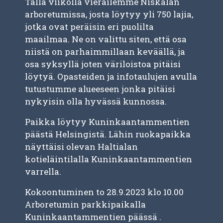
Tällä viikolla vierailemme Niskalan
arboretumissa, josta löytyy yli 750 lajia,
jotka ovat peräisin eri puolilta
maailmaa. Ne on valittu siten, että osa
niistä on parhaimmillaan keväällä, ja
osa syksyllä joten väriloistoa pitäisi
löytyä. Opasteiden ja infotaulujen avulla
tutustumme alueeseen jonka pitäisi
nykyisin olla hyvässä kunnossa.
Paikka löytyy Kuninkaantammentien
päästä Helsingistä. Lähin ruokapaikka
näyttäisi olevan Haltialan
kotieläintilalla Kuninkaantammentien
varrella.
Kokoontuminen to 28.9.2023 klo 10.00
Arboretumin parkkipaikalla
Kuninkaantammentien päässä .