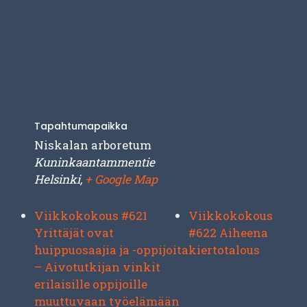
Tapahtumapaikka
Niskalan arboretum
Kuninkaantammentie
Helsinki
,
+ Google Map
Viikkokokous #621
Viikkokokous
Yrittäjät ovat
#622 Aiheena
huippuosaajia ja -oppijoita
kiertotalous
– Aivotutkijan vinkit
erilaisille oppijoille
muuttuvaan työelämään