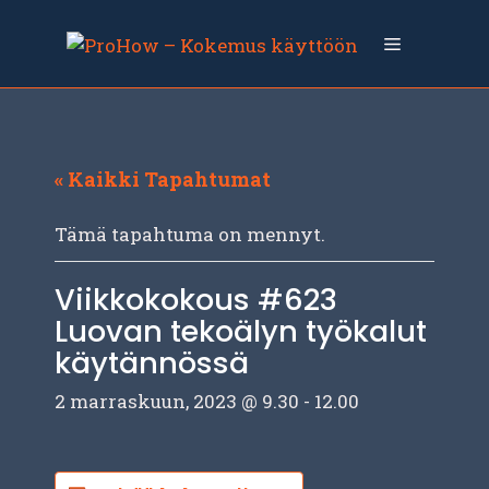
Siirry
sisältöön
Valikko
« Kaikki Tapahtumat
Tämä tapahtuma on mennyt.
Viikkokokous #623
Luovan tekoälyn työkalut
käytännössä
2 marraskuun, 2023 @ 9.30
-
12.00