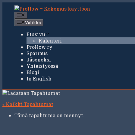
Siirry
sisältöön
Valikko
Valikko
Etusivu
Kalenteri
ProHow ry
Sparraus
Jäseneksi
Yhteistyössä
Blogi
In English
« Kaikki Tapahtumat
Tämä tapahtuma on mennyt.