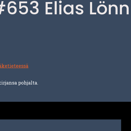
653 Elias Lönn
äketieteessä
irjansa pohjalta.