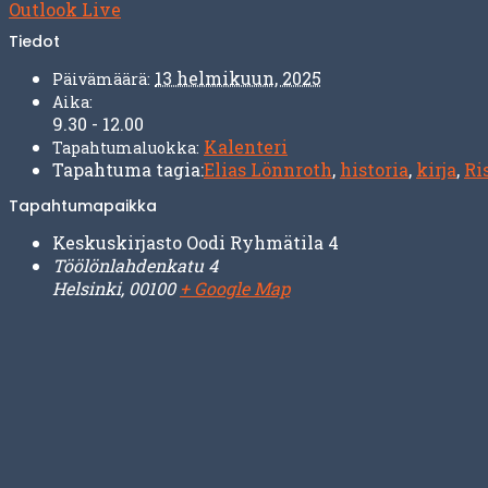
Outlook Live
Tiedot
13 helmikuun, 2025
Päivämäärä:
Aika:
9.30 - 12.00
Kalenteri
Tapahtumaluokka:
Tapahtuma tagia:
Elias Lönnroth
,
historia
,
kirja
,
Ri
Tapahtumapaikka
Keskuskirjasto Oodi Ryhmätila 4
Töölönlahdenkatu 4
Helsinki
,
00100
+ Google Map