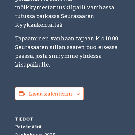
mölkkymestaruuskilpailt vamhassa
tutussa paikassa Seurasaaren
Kyykkäkentälläå.
Tapaaminen vanhaan tapaan klo 10.00
Seurasaaren sillan saaren puoleisessa
päässä, josta siirrymme yhdessä
kisapaikalle.
Lisää kalenteriin
TIEDOT
Päivämäärä:
2 lokakuun, 2025