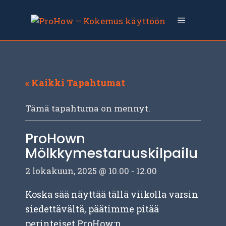
Siirry
sisältöön
Valikko
« Kaikki Tapahtumat
Tämä tapahtuma on mennyt.
ProHown
Mölkkymestaruuskilpailu
2 lokakuun, 2025 @ 10.00
-
12.00
Koska sää näyttää tällä viikolla varsin
siedettävältä, päätimme pitää
perinteiset ProHow:n