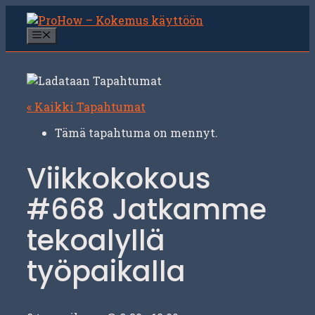
Siirry
sisältöön
Valikko
« Kaikki Tapahtumat
Tämä tapahtuma on mennyt.
Viikkokokous
#668 Jatkamme
tekoalyllä
työpaikalla