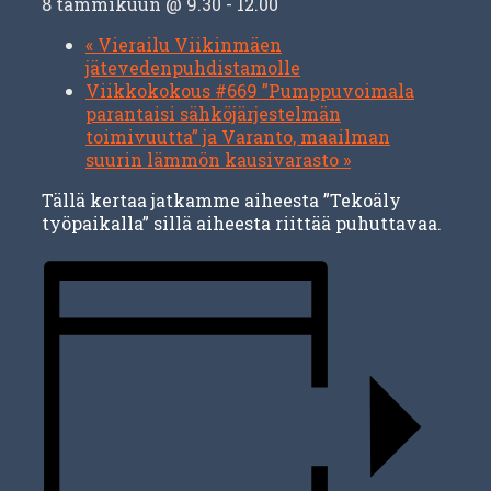
8 tammikuun @ 9.30
-
12.00
«
Vierailu Viikinmäen
jätevedenpuhdistamolle
Viikkokokous #669 ”Pumppuvoimala
parantaisi sähköjärjestelmän
toimivuutta” ja Varanto, maailman
suurin lämmön kausivarasto
»
Tällä kertaa jatkamme aiheesta ”Tekoäly
työpaikalla” sillä aiheesta riittää puhuttavaa.