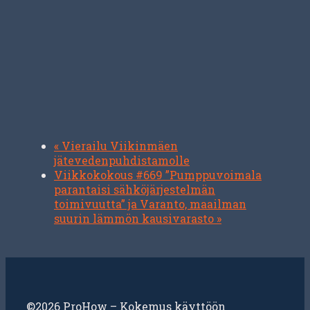
«
Vierailu Viikinmäen
jätevedenpuhdistamolle
Viikkokokous #669 ”Pumppuvoimala
parantaisi sähköjärjestelmän
toimivuutta” ja Varanto, maailman
suurin lämmön kausivarasto
»
©2026 ProHow – Kokemus käyttöön