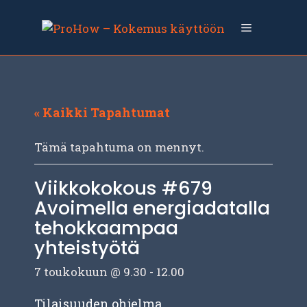
Siirry
sisältöön
Valikko
« Kaikki Tapahtumat
Tämä tapahtuma on mennyt.
Viikkokokous #679
Avoimella energiadatalla
tehokkaampaa
yhteistyötä
7 toukokuun @ 9.30
-
12.00
Tilaisuuden ohjelma