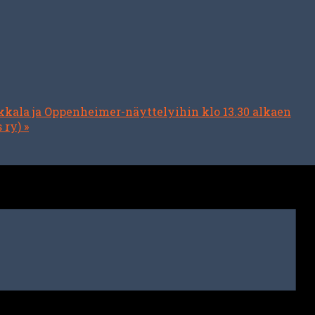
kala ja Oppenheimer-näyttelyihin klo 13.30 alkaen
s ry)
»