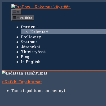
Siirry
sisältöön
Valikko
Valikko
Etusivu
Kalenteri
ProHow ry
Sparraus
Jäseneksi
Yhteistyössä
Blogi
In English
« Kaikki Tapahtumat
Tämä tapahtuma on mennyt.