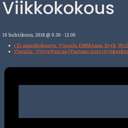
Viikkokokous
19 huhtikuun, 2018 @ 9.30
-
12.00
«
Ei aamukokousta. Vierailu EMMAaan, Bryk, Wirk
Vierailu : YritysVantaa (Vantaan uusyrityskesku