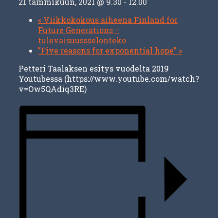
21 tammikuun, 2021 @ 9.30
-
12.00
«
Viikkokokous aiheena Finland for
Future Generations –
tulevaisuussselonteko
”Five reasons for exponential hope”
»
Petteri Taalaksen esitys vuodelta 2019
Youtubessa (https://www.youtube.com/watch?
v=Ow5QAdiq3RE)