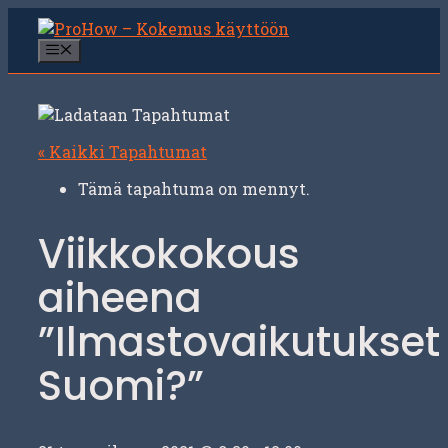
Siirry
sisältöön
Valikko
« Kaikki Tapahtumat
Tämä tapahtuma on mennyt.
Viikkokokous
aiheena
”Ilmastovaikutukset
Suomi?”