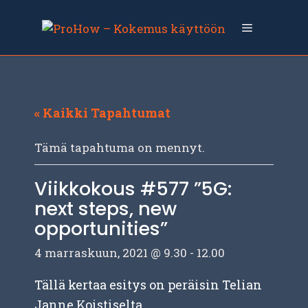
Siirry
sisältöön
Valikko
« Kaikki Tapahtumat
Tämä tapahtuma on mennyt.
Viikkokous #577 ”5G:
next steps, new
opportunities”
4 marraskuun, 2021 @ 9.30
-
12.00
Tällä kertaa esitys on peräisin Telian
Janne Koistiselta.