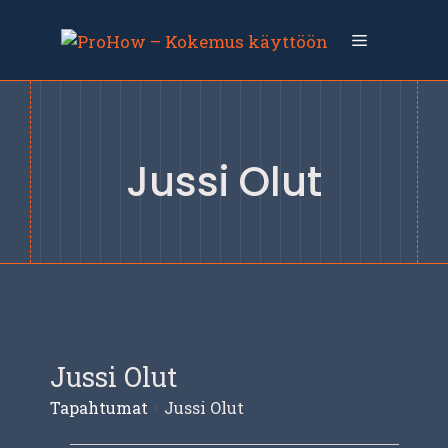
Siirry
sisältöön
Valikko
Jussi Olut
Jussi Olut
Tapahtumat
Jussi Olut