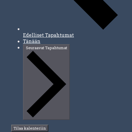
Edelliset
Tapahtumat
Tänään
Seuraavat
Tapahtumat
Tilaa kalenteriin