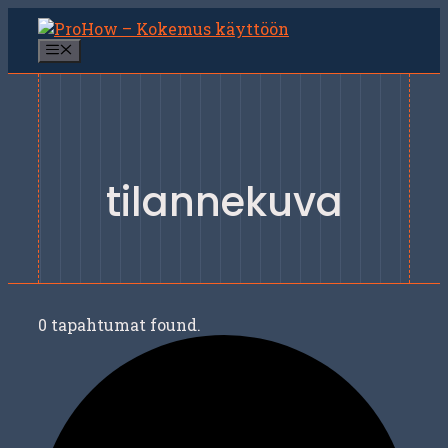
Siirry
sisältöön
Valikko
tilannekuva
0 tapahtumat found.