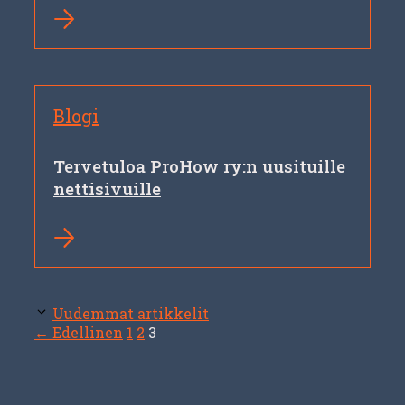
Blogi
Tervetuloa ProHow ry:n uusituille
nettisivuille
Uudemmat artikkelit
Sivu
Sivu
Sivu
←
Edellinen
1
2
3