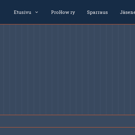
Etusivu
ProHow ry
Sparraus
Jäsen
a