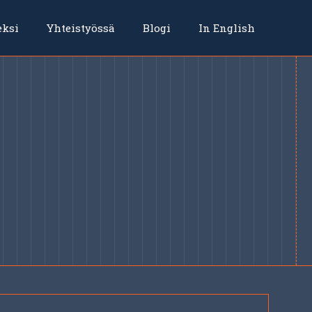
eksi
Yhteistyössä
Blogi
In English