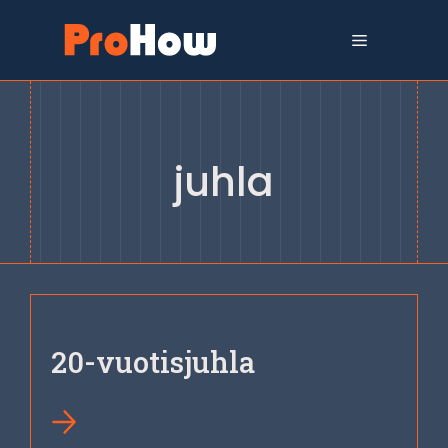
Siirry
sisältöön
Valikko
juhla
20-vuotisjuhla