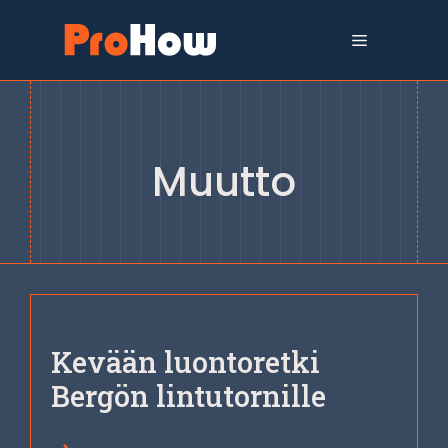
Siirry
sisältöön
Valikko
Muutto
Kevään luontoretki
Bergön lintutornille