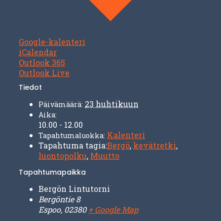
Google-kalenteri
iCalendar
Outlook 365
Outlook Live
Tiedot
23 huhtikuun
Päivämäärä:
Aika:
10.00 - 12.00
Kalenteri
Tapahtumaluokka:
Tapahtuma tagia:
Bergö
,
kevätretki
,
luontopolku
,
Muutto
Tapahtumapaikka
Bergön Lintutorni
Bergöntie 8
Espoo
,
02380
+ Google Map