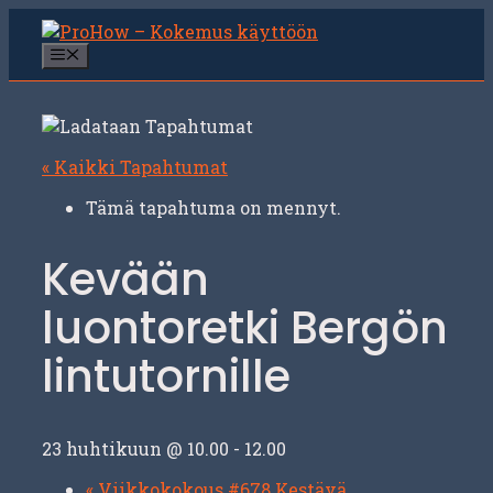
Siirry
sisältöön
Valikko
« Kaikki Tapahtumat
Tämä tapahtuma on mennyt.
Kevään
luontoretki Bergön
lintutornille
23 huhtikuun @ 10.00
-
12.00
«
Viikkokokous #678 Kestävä