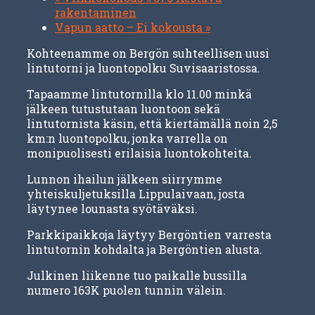
rakentaminen
Vapun aatto – Ei kokousta
»
Kohteenamme on Bergön suhteellisen uusi
lintutorni ja luontopolku Suvisaaristossa.
Tapaamme lintutornilla klo 11.00 minkä
jälkeen tutustutaan luontoon sekä
lintutornista käsin, että kiertämällä noin 2,5
km:n luontopolku, jonka varrella on
monipuolisesti erilaisia luontokohteita.
Lunnon ihailun jälkeen siirrymme
yhteiskuljetuksilla Lippulaivaan, josta
läytynee lounasta syötäväksi.
Parkkipaikkoja läytyy Bergöntien varresta
lintutornin kohdalta ja Bergöntien alusta.
Julkinen liikenne tuo paikalle bussilla
numero 163K puolen tunnin välein.