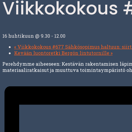
Viikkokokous 
16 huhtikuun @ 9.30
-
12.00
«
Viikkokokous #677 Sähkösopimus haltuun: siirto
Kevään luontoretki Bergön lintutornille
»
Perehdymme aiheeseen: Kestävän rakentamisen läpimur
materiaaliratkaisut ja muuttuva toimintaympäristö oh