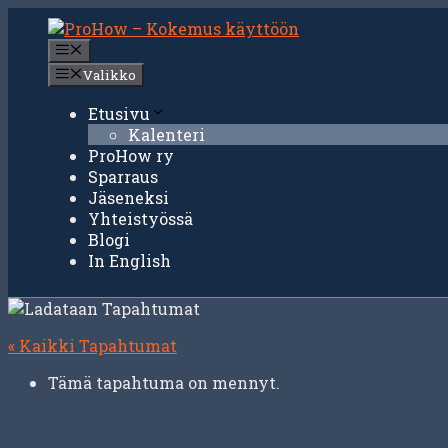
Siirry
sisältöön
Valikko
Valikko
Etusivu
Kalenteri
ProHow ry
Sparraus
Jäseneksi
Yhteistyössä
Blogi
In English
« Kaikki Tapahtumat
Tämä tapahtuma on mennyt.