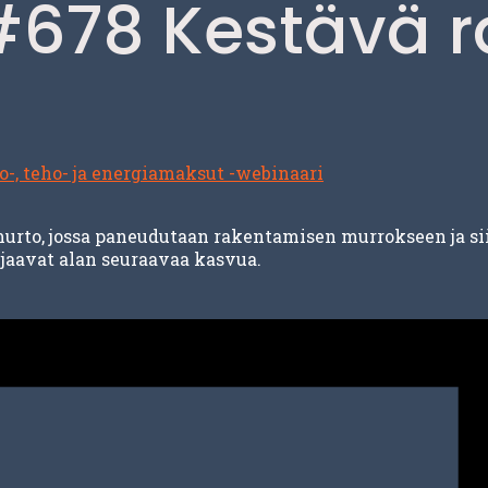
#678 Kestävä 
-, teho- ja energiamaksut -webinaari
to, jossa paneudutaan rakentamisen murrokseen ja siih
jaavat alan seuraavaa kasvua.