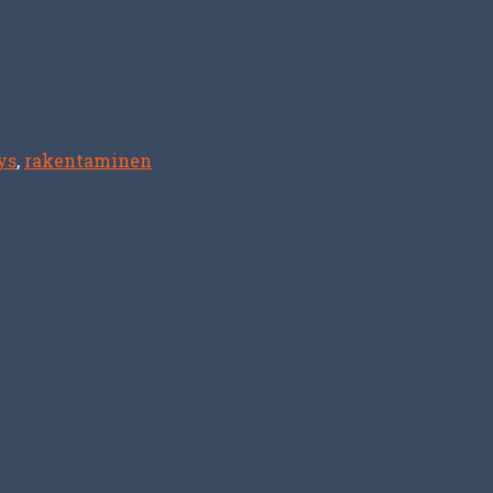
ys
,
rakentaminen