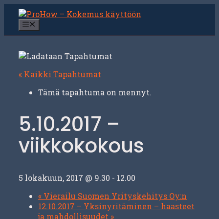
Siirry
sisältöön
Valikko
« Kaikki Tapahtumat
Tämä tapahtuma on mennyt.
5.10.2017 –
viikkokokous
5 lokakuun, 2017 @ 9.30
-
12.00
«
Vierailu Suomen Yrityskehitys Oy:n
12.10.2017 – Yksinyritäminen – haasteet
ja mahdollisuudet
»