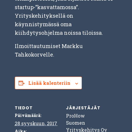
startup-”kasvattamossa”.
Yrityskehityksellä on
käynnistymässä oma
kiihdytysohjelma noissa tiloissa.
Ilmoittautumiset Markku
Tahkokorvelle.
Lisää kalenteriin
TIEDOT
JÄRJESTÄJÄT
Päivämäärä:
ProHow
Suomen
28 syyskuun, 2017
Yrityskehitys Oy
Aika: