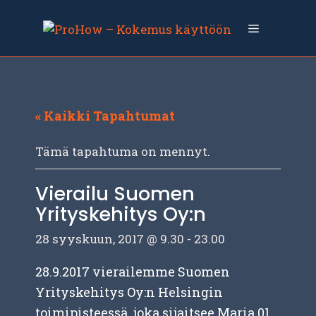
Siirry
sisältöön
Valikko
« Kaikki Tapahtumat
Tämä tapahtuma on mennyt.
Vierailu Suomen
Yrityskehitys Oy:n
28 syyskuun, 2017 @ 9.30
-
23.00
28.9.2017 vierailemme Suomen
Yrityskehitys Oy:n Helsingin
toimipisteessä, joka sijaitsee Maria 01