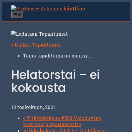
Siirry
sisältöön
Valikko
« Kaikki Tapahtumat
Tämä tapahtuma on mennyt.
Helatorstai – ei
kokousta
13 toukokuun, 2021
«
Viikkokokous #568 Valokuvien
katselua ja sparrausesite
Viikkokokous #569: Perttu Pölösen