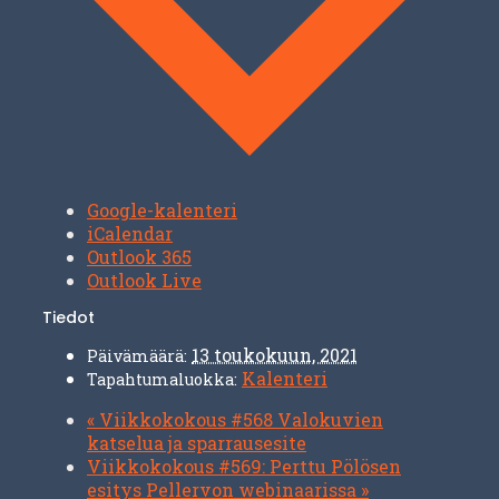
Google-kalenteri
iCalendar
Outlook 365
Outlook Live
Tiedot
13 toukokuun, 2021
Päivämäärä:
Kalenteri
Tapahtumaluokka:
«
Viikkokokous #568 Valokuvien
katselua ja sparrausesite
Viikkokokous #569: Perttu Pölösen
esitys Pellervon webinaarissa
»