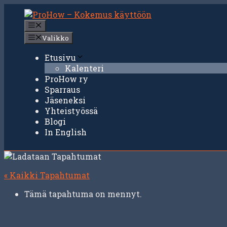
Siirry
sisältöön
Valikko
Valikko
Etusivu
Kalenteri
ProHow ry
Sparraus
Jäseneksi
Yhteistyössä
Blogi
In English
« Kaikki Tapahtumat
Tämä tapahtuma on mennyt.