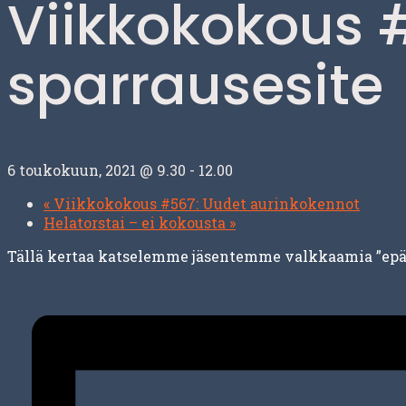
Viikkokokous 
sparrausesite
6 toukokuun, 2021 @ 9.30
-
12.00
«
Viikkokokous #567: Uudet aurinkokennot
Helatorstai – ei kokousta
»
Tällä kertaa katselemme jäsentemme valkkaamia ”epäon