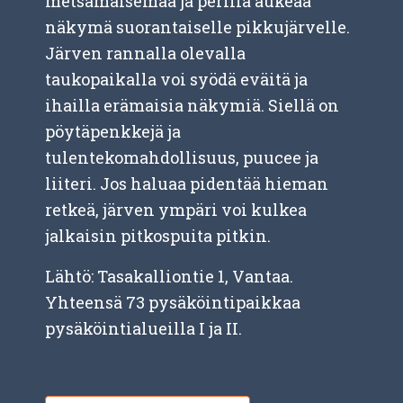
metsämaisemaa ja perillä aukeaa
näkymä suorantaiselle pikkujärvelle.
Järven rannalla olevalla
taukopaikalla voi syödä eväitä ja
ihailla erämaisia näkymiä. Siellä on
pöytäpenkkejä ja
tulentekomahdollisuus, puucee ja
liiteri. Jos haluaa pidentää hieman
retkeä, järven ympäri voi kulkea
jalkaisin pitkospuita pitkin.
Lähtö: Tasakalliontie 1, Vantaa.
Yhteensä 73 pysäköintipaikkaa
pysäköintialueilla I ja II.