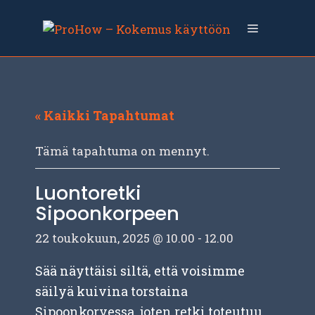
Siirry
sisältöön
Valikko
« Kaikki Tapahtumat
Tämä tapahtuma on mennyt.
Luontoretki
Sipoonkorpeen
22 toukokuun, 2025 @ 10.00
-
12.00
Sää näyttäisi siltä, että voisimme
säilyä kuivina torstaina
Sipoonkorvessa, joten retki toteutuu.