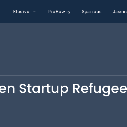
Etusivu
ProHow ry
Sparraus
Jäsen
en Startup Refuge
0