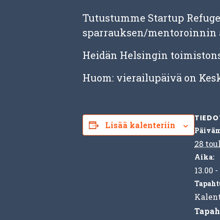
Tutustumme Startup Refugee
sparrauksen/mentoroinnin a
Heidän Helsingin toimistons
Huom: vierailupäivä on Kesk
TIEDO
Lisää kalenteriin
Päiväm
28 tou
Aika:
13.00 -
Tapaht
Kalent
Tapah