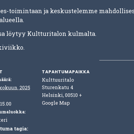
s-toimintaan ja keskustelemme mahdollises
lueella.
a löytyy Kultturitalon kulmalta.
iviikko.
T
TAPAHTUMAPAIKKA
äärä:
Kulttuuritalo
Sturenkatu 4
kokuun, 2025
Helsinki
,
00510
+
Google Map
 15.00
umaluokka:
eri
tuma tagia: