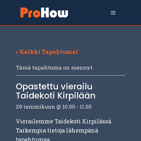
Siirry
sisältöön
Valikko
« Kaikki Tapahtumat
Tämä tapahtuma on mennyt.
Opastettu vierailu
Taidekoti Kirpilään
29 tammikuun @ 10.00
-
11.00
Vierailemme Taidekoti Kirpilässä.
Tarkempia tietoja lähempänä
tapahtumaa.