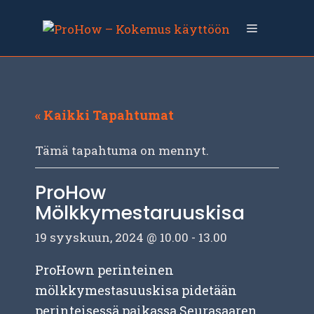
Siirry
sisältöön
Valikko
« Kaikki Tapahtumat
Tämä tapahtuma on mennyt.
ProHow
Mölkkymestaruuskisa
19 syyskuun, 2024 @ 10.00
-
13.00
ProHown perinteinen
mölkkymestasuuskisa pidetään
perinteisessä paikassa Seurasaaren