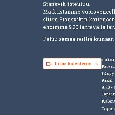
Stansvik toteutuu.
Matkustamme vuoroveneellä
sitten Stansvikin kartanoon
ehdimme 9.20 lähtevälle laiv
Paluu samaa reittiä lounaan 
TIEDO
Lisää kalenteriin
Päiväm
12 syy
Aika:
9.20 - 
Tapaht
Kalent
Tapah