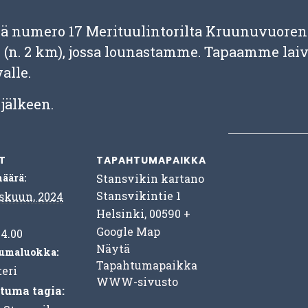
 numero 17 Merituulintorilta Kruunuvuorenr
 (n. 2 km), jossa lounastamme. Tapaamme laiv
alle.
jälkeen.
T
TAPAHTUMAPAIKKA
äärä:
Stansvikin kartano
Stansvikintie 1
skuun, 2024
Helsinki
,
00590
+
Google Map
14.00
Näytä
umaluokka:
Tapahtumapaikka
eri
WWW-sivusto
tuma tagia: