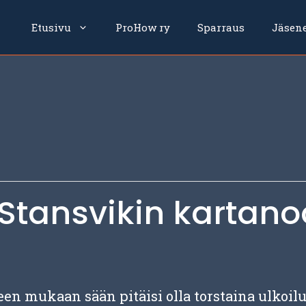
Etusivu
ProHow ry
Sparraus
Jäsen
i Stansvikin kartan
n mukaan sään pitäisi olla torstaina ulkoilul