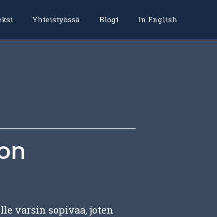
eksi
Yhteistyössä
Blogi
In English
oon
le varsin sopivaa, joten