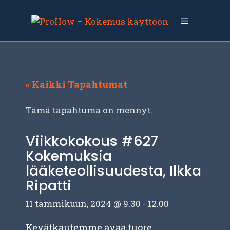
Siirry
sisältöön
Valikko
« Kaikki Tapahtumat
Tämä tapahtuma on mennyt.
Viikkokokous #627
Kokemuksia
lääketeollisuudesta, Ilkka
Ripatti
11 tammikuun, 2024 @ 9.30
-
12.00
Kevätkautemme avaa tuore