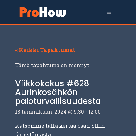
Siirry
sisältöön
Valikko
« Kaikki Tapahtumat
Tämä tapahtuma on mennyt.
Viikkokokus #628
Aurinkosähkön
paloturvallisuudesta
18 tammikuun, 2024 @ 9.30
-
12.00
Katsomme tällä kertaa osan SIL:n
järjestämästä