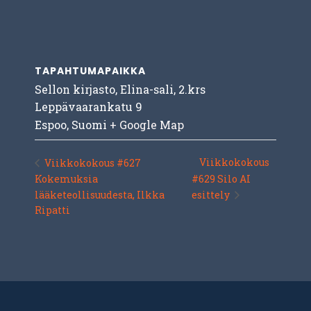
TAPAHTUMAPAIKKA
Sellon kirjasto, Elina-sali, 2.krs
Leppävaarankatu 9
Espoo
,
Suomi
+ Google Map
Viikkokokous
Viikkokokous #627
Kokemuksia
#629 Silo AI
lääketeollisuudesta, Ilkka
esittely
Ripatti