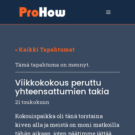
Siirry
sisältöön
Valikko
« Kaikki Tapahtumat
Tämä tapahtuma on mennyt.
Viikkokokous peruttu
yhteensattumien takia
21 toukokuun
Kokouispaikka oli tänä torstaina
kiven alla ja meistä on moni matkoilla
tähän aikaan, joten päätimme jättää