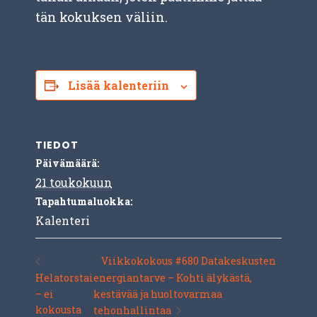
tän kokuksen väliin.
Lisää kalenteriin
TIEDOT
Päivämäärä:
21 toukokuun
Tapahtumaluokka:
Kalenteri
Viikkokokous #680 Datakeskusten
Helatorstai
energiantarve – Kohti älykästä,
– ei
kestävää ja huoltovarmaa
kokousta
tehonhallintaa