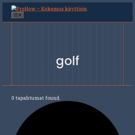
Siirry
sisältöön
Valikko
golf
0 tapahtumat found.