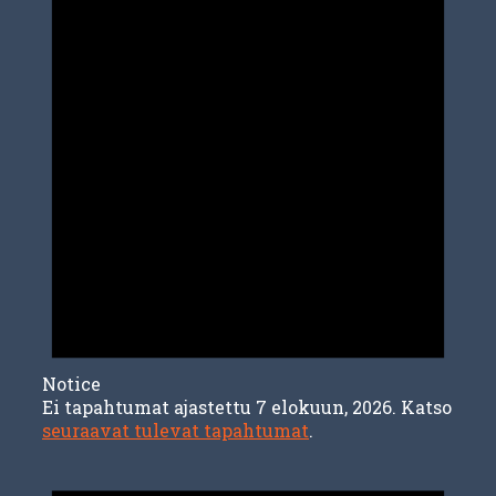
7
elokuun,
2026
Notice
Ei tapahtumat ajastettu 7 elokuun, 2026. Katso
seuraavat tulevat tapahtumat
.