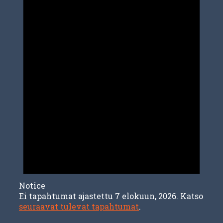
Notice
Ei tapahtumat ajastettu 7 elokuun, 2026. Katso
seuraavat tulevat tapahtumat
.