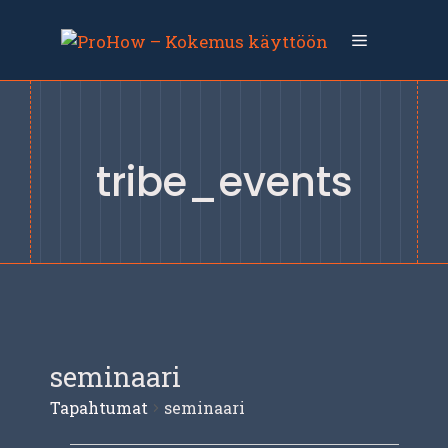
Siirry
sisältöön
Valikko
tribe_events
seminaari
Tapahtumat
seminaari