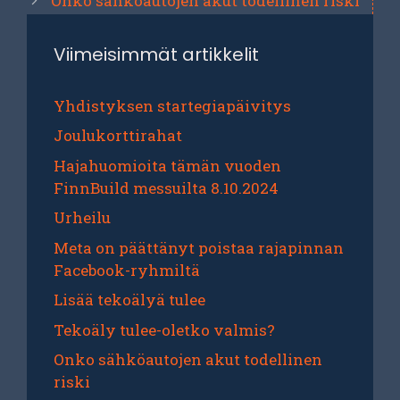
Onko sähköautojen akut todellinen riski
Viimeisimmät artikkelit
Yhdistyksen startegiapäivitys
Joulukorttirahat
Hajahuomioita tämän vuoden
FinnBuild messuilta 8.10.2024
Urheilu
Meta on päättänyt poistaa rajapinnan
Facebook-ryhmiltä
Lisää tekoälyä tulee
Tekoäly tulee-oletko valmis?
Onko sähköautojen akut todellinen
riski