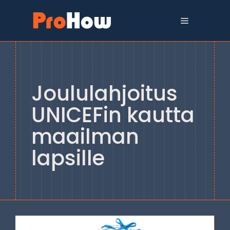
Siirry
sisältöön
Valikko
Joululahjoitus
UNICEFin kautta
maailman
lapsille