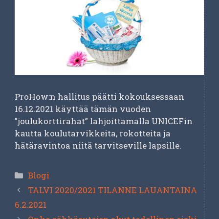
ProHow:n hallitus päätti kokouksessaan
16.12.2021 käyttää tämän vuoden
”joulukorttirahat” lahjoittamalla UNICEFin
kautta koulutarvikkeita, rokotteita ja
hätäravintoa niitä tarvitseville lapsille.
Kategoriat
Blogi
TALVI 2020/2021 TILANNE LAUANTAINA
6.2.2021