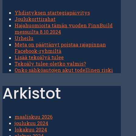
Yhdistyksen startegiapäivitys
Joulukorttirahat
Hajahuomioita tämän vuoden FinnBuild
messuilta 8.10.2024
Urheilu
Meta on päättänyt poistaa rajapinnan
Facebook-ryhmiltä
Lisää tekoälyä tulee
Tekoäly tulee-oletko valmis?
Onko sähköautojen akut todellinen riski
Arkistot
maaliskuu 2026
joulukuu 2024
lokakuu 2024
elokuu 2024