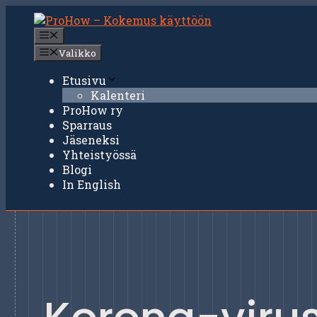
Siirry
sisältöön
Valikko
Valikko
Etusivu
Kalenteri
ProHow ry
Sparraus
Jäseneksi
Yhteistyössä
Blogi
In English