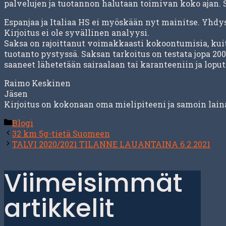
palvelujen ja tuotannon halutaan toimivan koko ajan. S
Espanjaa ja Italiaa HS ei myöskään nyt mainitse. Yhdy
Kirjoitus ei ole syvällinen analyysi.
Saksa on rajoittanut voimakkaasti kokoontumisia, kuit
tuotanto pystyssä. Saksan tarkoitus on testata jopa 20
saaneet lähetetään sairaalaan tai karanteeniin ja loput
Raimo Keskinen
Jäsen
Kirjoitus on kokonaan oma mielipiteeni ja samoin lain
Kategoriat
Blogi
32 km 5g-tietä Suomeen
TALVI 2020/2021 TILANNE LAUANTAINA 6.2.2021
Viimeisimmät
artikkelit