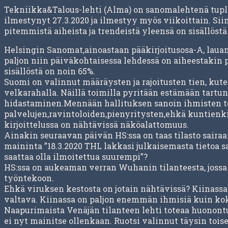
Tekniikka&Talous-lehti (Alma) on sanomalehtenä tup
ilmestynyt 27.3.2020 ja ilmestyy myös viikoittain. Siinä
pitemmistä aiheista ja trendeistä yleensä on sisällöstä
Helsingin Sanomat,ainoastaan pääkirjoitusosa-A, lauan
paljon niin päiväkohtaisessa lehdessä on aiheestakin p
sisällöstä on noin 65%.
Suomi on valinnut määräysten ja rajoitusten tien, kut
velkarahalla. Näillä toimilla pyritään estämään tart
hidastaminen.Mennään hallituksen sanoin ihmisten ter
palvelujen,ravintoloiden,pienyritysten,ehkä kuntien
kirjoittelussa on nähtävissä näköalattomuus.
Ainakin seuraavan päivän HS:ssa on taas tilasto sairaa
maininta ”18.3.2020 THL lakkasi julkaisemasta tietoa s
saattaa olla ilmoitettua suurempi”?
HS:ssa on aukeaman verran Wuhanin tilanteesta, jossa v
työntekoon.
Ehkä viruksen kestosta on jotain nähtävissä? Kiinassa
valtava. Kiinassa on paljon enemmän ihmisiä kuin ko
Naapurimaista Venäjän tilanteen lehti toteaa huonontu
ei nyt mainitse ollenkaan. Ruotsi valinnut täysin tois