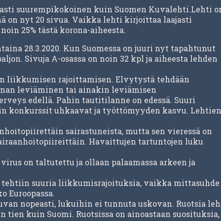
lasti suurempikokoinen kuin Suomen Kuvalehti.Lehti o
 on nyt 20 sivua. Vaikka lehti kirjoittaa laajasti
 noin 25% tästä korona-aiheesta.
taina 28.3.2020. Kun Suomessa on juuri nyt tapahtunut
aljon. Sivuja A-osassa on noin 32 kpl ja aiheesta lehden
en liikkumisen rajoittamisen. Elvytystä tehdään
unnan leviäminen tai ainakin leviämisen
veys edellä. Pahin tautitilanne on edessä. Suuri
kin konkurssit uhkaavat ja työttömyyden kasvu. Lehtie
nhoitopiirettäin sairastuneista, mutta sen vieressä on
airaanhoitopiireittäin. Havaittujen tartuntojen luku
irus on taltutettu ja ollaan palaamassa arkeen ja
 tehtiin suuria liikkumisrajoituksia, vaikka mittasuhde
ko Euroopassa.
van nopeasti, lukuihin ei tunnuta uskovan. Ruotsia leh
en tien kuin Suomi. Ruotsissa on ainoastaan suosituksia,