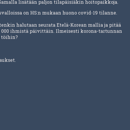
amalla lisätään paljon tilapäisiäkin hoitopaikkoja.
svalloissa on HS:n mukaan huono covid-19 tilanne.
enkin halutaan seurata Etelä-Korean mallia ja pitää
0 000 ihmistä päivittäin. Ilmeisesti korona-tartunnan
 töihin?
aukset.