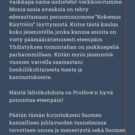
vaikkapa nämä uudistetut verkkosivumme.
Monia uusia avauksia on tehty
edesauttamaan perusmissiomme ”Kokemus
Käyttöön” täyttymistä. Kiitos tästä kuuluu
koko jäsenistölle, jonka kanssa asioita on
viety päämäärätietoisesti eteenpäin.
Yhdistyksen toimintahan on joukkuepeliä
parhaimmillaan. Kiitän myös jäsenistöä
vuosien varrella saamastani
henkilökohtaisesta tuesta ja
kannustuksesta.
Näistä lähtökohdista on ProHow:n hyvä
ponnistaa eteenpäin!
Päätän tämän kirjoitukseni Suomen
kansallisen juhlavuoden tunnelmissa
toivottaen onnea ja menestystä sekä Suomen