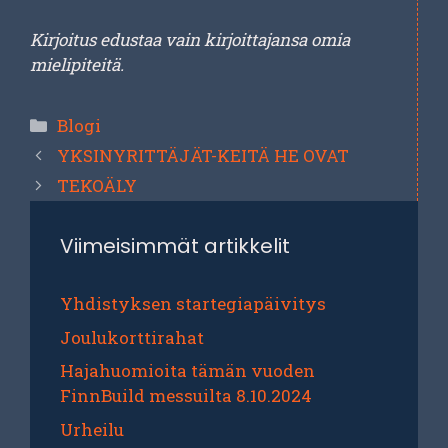
Kirjoitus edustaa vain kirjoittajansa omia
mielipiteitä.
Kategoriat
Blogi
YKSINYRITTÄJÄT-KEITÄ HE OVAT
TEKOÄLY
Viimeisimmät artikkelit
Yhdistyksen startegiapäivitys
Joulukorttirahat
Hajahuomioita tämän vuoden
FinnBuild messuilta 8.10.2024
Urheilu