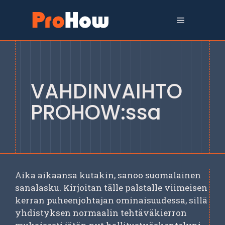
Siirry
sisältöön
Valikko
VAHDINVAIHTO
PROHOW:ssa
Aika aikaansa kutakin, sanoo suomalainen
sanalasku. Kirjoitan tälle palstalle viimeisen
kerran puheenjohtajan ominaisuudessa, sillä
yhdistyksen normaalin tehtäväkierron