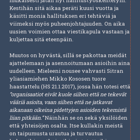
mukaisesti jätän nyt hallitustyöskentelyni.
Kestihän sitä aikaa peräti kuusi vuotta ja
käsitti monia hallituksen eri tehtäviä ja
viimeksi myös puheenjohtajuuden. On aika
uusien voimien ottaa viestikapula vastaan ja
kuljettaa sitä eteenpäin.
Muutos on hyvästä, sillä se pakottaa meidät
ajattelemaan ja asennoitumaan asioihin aina
uudelleen. Mieleeni nousee vahvasti Sitran
yliasiamiehen Mikko Kososen tuore
haastattelu (HS 21.1.2017), jossa hän totesi että
”organisaatiot eivät kuole siihen että ne tekevät
vääriä asioita, vaan siihen että ne jatkavat
aikanaan oikeina pidettyjen asioiden tekemistä
liian pitkään.”
Näinhän se on sekä yksilöiden
että yhteisöjen osalta. Itse kullakin meistä
on taipumusta urautua ja turvautua