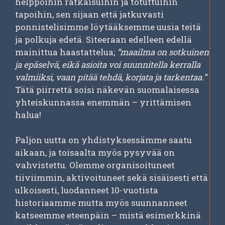
helppoihin ratkaisuihin ja totuttuihin
tapoihin, sen sijaan että jatkuvasti
ponnistelisimme löytääksemme uusia teitä
ja polkuja edetä. Siteeraan edelleen edellä
mainittua haastattelua;
”maailma on sotkuinen
ja epäselvä, eikä asioita voi suunnitella kerralla
valmiiksi, vaan pitää tehdä, korjata ja tarkentaa.”
Tätä piirrettä soisi näkevän suomalaisessa
yhteiskunnassa enemmän – yrittämisen
halua!
Paljon uutta on yhdistyksessämme saatu
aikaan, ja toisaalta myös pysyvää on
vahvistettu. Olemme organisoituneet
tiiviimmin, aktivoituneet sekä sisäisesti että
ulkoisesti, luodanneet 10-vuotista
historiaamme mutta myös suunnanneet
katseemme eteenpäin – mistä esimerkkinä